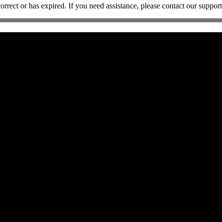
rect or has expired. If you need assistance, please contact our support
eautés concernant Charlevoix ou La MAISON.