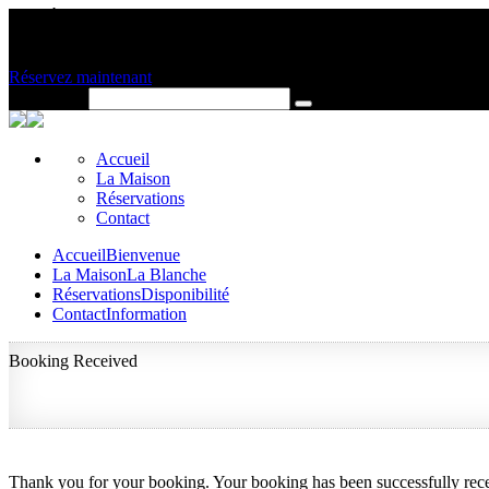
CAP-À-L'AIGLE, CHARLEVOIX
438-888-9974 | 514-824-6536
davnic77@hotmail.com
Réservez maintenant
Search for:
Accueil
La Maison
Réservations
Contact
Accueil
Bienvenue
La Maison
La Blanche
Réservations
Disponibilité
Contact
Information
Booking Received
Thank you for your booking. Your booking has been successfully rec