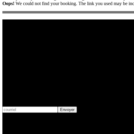
Oops!
We could not find your booking. The link you used may be incor
COORDONNÉES
175 rue Marie-Rose, La Malbaie,
Secteur Cap-à-l’Aigle, QC
LONGITUDE - LATITUDE: 47.6844748, -70.1024274
INFORMATIONS DE CONTACT
Soumettez-nous votre courriel afin d'être tenu au courant des nouv
Envoyer
Courriel :
davnic77@hotmail.com
Téléphone :
438.888.9974 | 514.824.6536
Adresse :
Cap-à-l'Aigle, Charlevoix