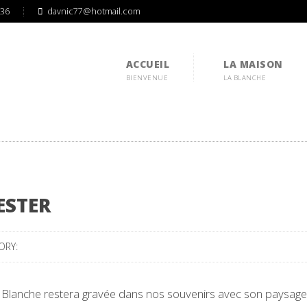
536
davnic77@hotmail.com
ACCUEIL
LA MAISON
BIENVENUE
LA BLANCHE
ESTER
ORY:
 Blanche restera gravée dans nos souvenirs avec son paysage