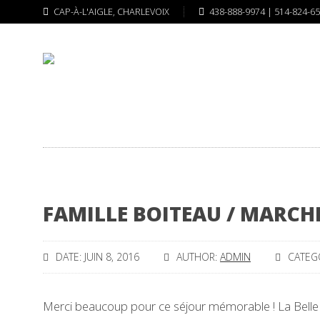
CAP-À-L'AIGLE, CHARLEVOIX
438-888-9974 | 514-824-6
FAMILLE BOITEAU / MARCH
DATE: JUIN 8, 2016
AUTHOR:
ADMIN
CATEG
Merci beaucoup pour ce séjour mémorable ! La Belle