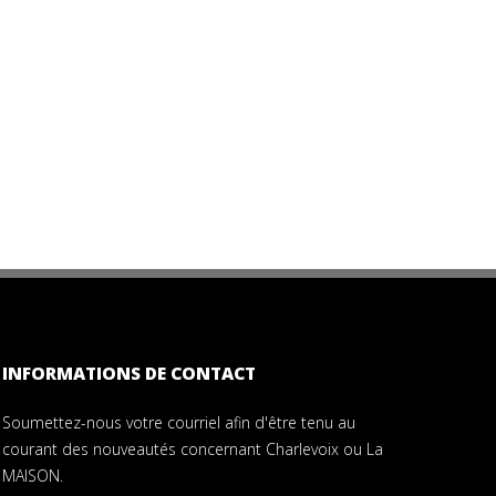
INFORMATIONS DE CONTACT
Soumettez-nous votre courriel afin d'être tenu au
courant des nouveautés concernant Charlevoix ou La
MAISON.